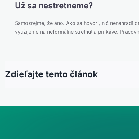
Už sa nestretneme?
Samozrejme, že áno. Ako sa hovorí, nič nenahradí o
využijeme na neformálne stretnutia pri káve. Pracovn
Zdieľajte tento článok