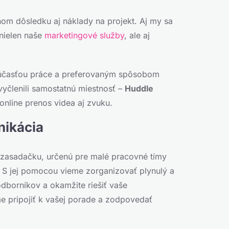
čnom dôsledku aj náklady na projekt. Aj my sa
 nielen naše
marketingové služby
, ale aj
súčasťou práce a preferovaným spôsobom
yčlenili samostatnú miestnosť –
Huddle
online prenos videa aj zvuku.
nikácia
. zasadačku, určenú pre malé pracovné tímy
S jej pomocou vieme zorganizovať plynulý a
 odborníkov a okamžite riešiť vaše
e pripojiť k vašej porade a zodpovedať