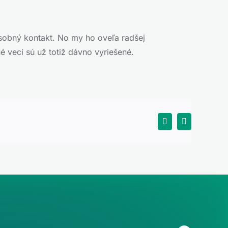
sobný kontakt. No my ho oveľa radšej
é veci sú už totiž dávno vyriešené.
Facebook
X