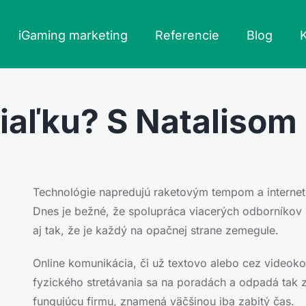
iGaming marketing
Referencie
Blog
iaľku? S Natalisom
Technológie napredujú raketovým tempom a internet
Dnes je bežné, že spolupráca viacerých odborníkov 
aj tak, že je každý na opačnej strane zemegule.
Online komunikácia, či už textovo alebo cez videok
fyzického stretávania sa na poradách a odpadá tak z
fungujúcu firmu, znamená väčšinou iba zabitý čas.