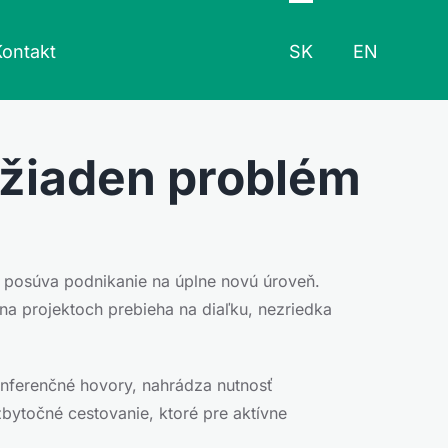
Kontakt
SK
EN
 žiaden problém
 posúva podnikanie na úplne novú úroveň.
na projektoch prebieha na diaľku, nezriedka
onferenčné hovory, nahrádza nutnosť
bytočné cestovanie, ktoré pre aktívne