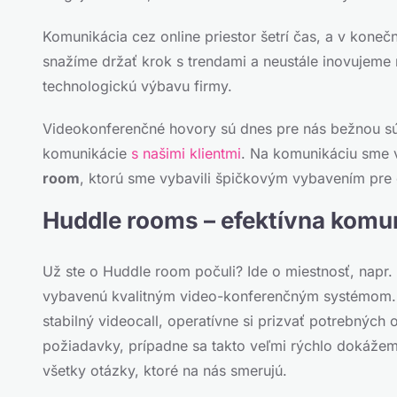
Komunikácia cez online priestor šetrí čas, a v kone
snažíme držať krok s trendami a neustále inovujeme
technologickú výbavu firmy.
Videokonferenčné hovory sú dnes pre nás bežnou 
komunikácie
s našimi klientmi
. Na komunikáciu sme v
room
, ktorú sme vybavili špičkovým vybavením pre 
Huddle rooms – efektívna komu
Už ste o Huddle room počuli? Ide o miestnosť, napr
vybavenú kvalitným video-konferenčným systémom. 
stabilný videocall, operatívne si prizvať potrebných
požiadavky, prípadne sa takto veľmi rýchlo dokážem
všetky otázky, ktoré na nás smerujú.