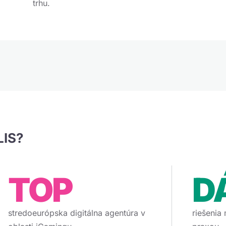
trhu.
LIS?
TOP
D
stredoeurópska digitálna agentúra v
riešenia