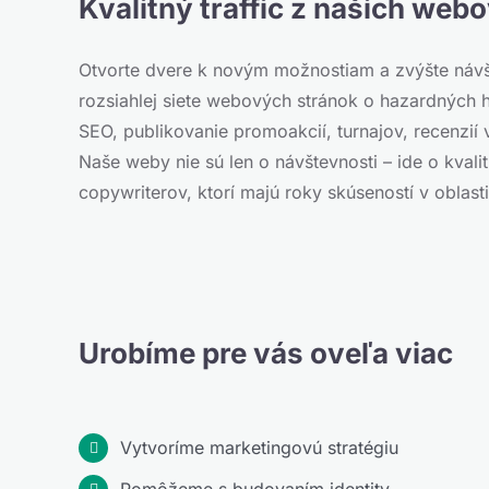
Kvalitný traffic z našich web
Otvorte dvere k novým možnostiam a zvýšte návš
rozsiahlej siete webových stránok o hazardných 
SEO, publikovanie promoakcií, turnajov, recenzií v
Naše weby nie sú len o návštevnosti – ide o kval
copywriterov, ktorí majú roky skúseností v oblast
Urobíme pre vás oveľa viac
Vytvoríme marketingovú stratégiu
Pomôžeme s budovaním identity