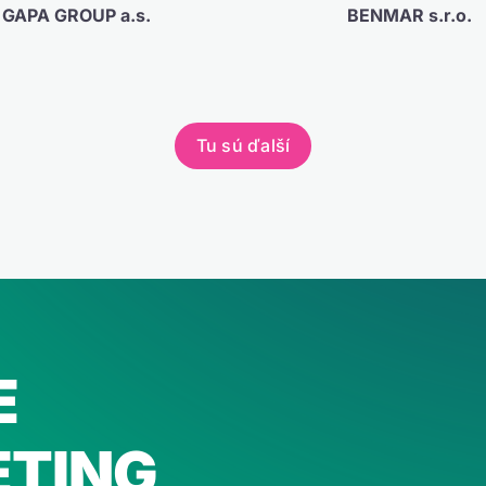
GAPA GROUP a.s.
BENMAR s.r.o.
Tu sú ďalší
E
TING,