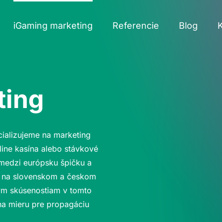
iGaming marketing
Referencie
Blog
ting
ializujeme na marketing
line kasína alebo stávkové
 medzi európsku špičku a
n na slovenskom a českom
ným skúsenostiam v tomto
na mieru pre propagáciu