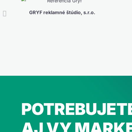
GRYF reklamné štúdio, s.r.o.

POTREBUJET
AJ VY MARKE