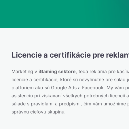
Licencie a certifikácie pre rekl
Marketing v
iGaming sektore
, teda reklama pre kasín
licencie a certifikácie, ktoré sú nevyhnutné pre súlad
platforiem ako sú Google Ads a Facebook. My vám p
asistenciu pri získavaní všetkých potrebných licencií 
súlade s pravidlami a predpismi, čím vám umožníme p
správnu cieľovú skupinu.