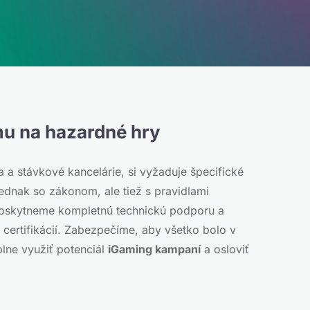
amu na hazardné hry
a a stávkové kancelárie, si vyžaduje špecifické
 jednak so zákonom, ale tiež s pravidlami
oskytneme kompletnú technickú podporu a
a certifikácií. Zabezpečíme, aby všetko bolo v
lne využiť potenciál
iGaming kampaní
a osloviť