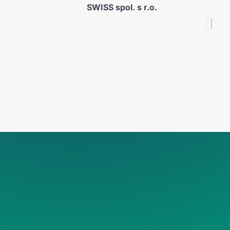
SWISS spol. s r.o.
