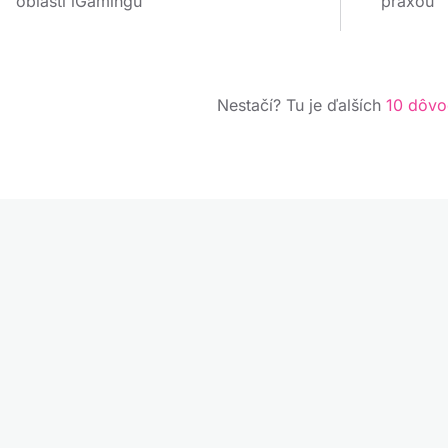
oblasti iGamingu
praxou
Nestačí? Tu je ďalších
10 dôv