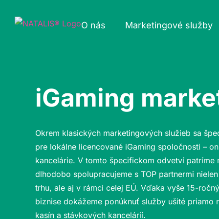
Skip
to
O nás
Marketingové služby
content
iGaming marke
Okrem klasických marketingových služieb sa špec
pre lokálne licencované iGaming spoločnosti – on
kancelárie. V tomto špecifickom odvetví patríme
dlhodobo spolupracujeme s TOP partnermi niele
trhu, ale aj v rámci celej EÚ. Vďaka vyše 15-roč
biznise dokážeme ponúknuť služby ušité priamo 
kasín a stávkových kancelárií.