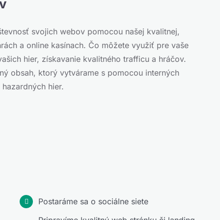
ov
tevnosť svojich webov pomocou našej kvalitnej,
hrách a online kasínach. Čo môžete využiť pre vaše
ašich hier, získavanie kvalitného trafficu a hráčov.
itný obsah, ktorý vytvárame s pomocou interných
i hazardných hier.
Postaráme sa o sociálne siete
Pripravíme kvalitnú web stránku či landing