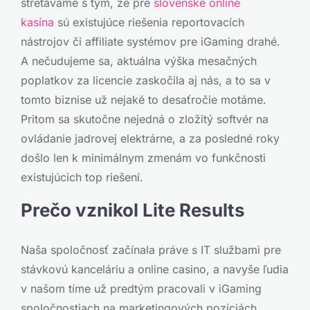
stretávame s tým, že pre
slovenské online
kasína
sú existujúce riešenia reportovacích
nástrojov či affiliate systémov pre iGaming drahé.
A nečudujeme sa, aktuálna výška mesačných
poplatkov za licencie zaskočila aj nás, a to sa v
tomto biznise už nejaké to desaťročie motáme.
Pritom sa skutočne nejedná o zložitý softvér na
ovládanie jadrovej elektrárne, a za posledné roky
došlo len k minimálnym zmenám vo funkčnosti
existujúcich top riešení.
Prečo vznikol Lite Results
Naša spoločnosť začínala práve s IT službami pre
stávkovú kanceláriu a online casino, a navyše ľudia
v našom tíme už predtým pracovali v iGaming
spoločnostiach na marketingových pozíciách.